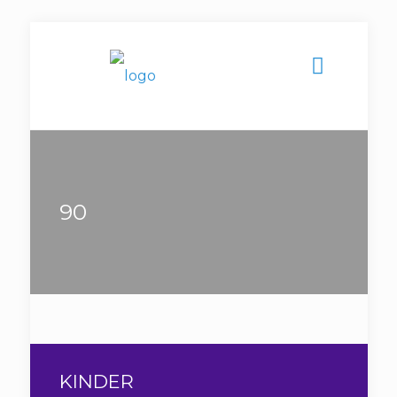
90
KINDER